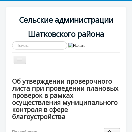
Сельские администрации
Шатковского района
Искать...
Включить/
выключить
навигацию
Вы здесь:
Главная
Костянская
Об утверждении проверочного
Муниципальный контроль
листа при проведении плановых
Муниципальный контроль
Об утверждении проверочного листа при проведении
проверок в рамках
плановых проверок в рамках осуществления
осуществления муниципального
муниципального контроля в сфере благоустройства
контроля в сфере
благоустройства
Подробности