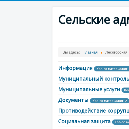
Сельские а
Вы здесь:
Главная
Лесогорская
Информация
Кол-во материалов:
Муниципальный контрол
Муниципальные услуги
Ко
Документы
Кол-во материалов: 2
Противодействие корруп
Социальная защита
Кол-во м