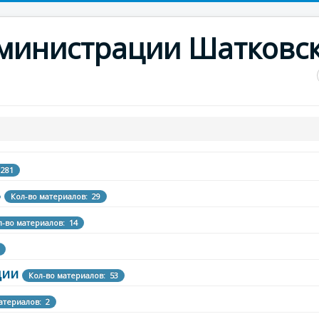
дминистрации Шатковс
 281
ь
Кол-во материалов: 29
л-во материалов: 14
ции
Кол-во материалов: 53
атериалов: 2