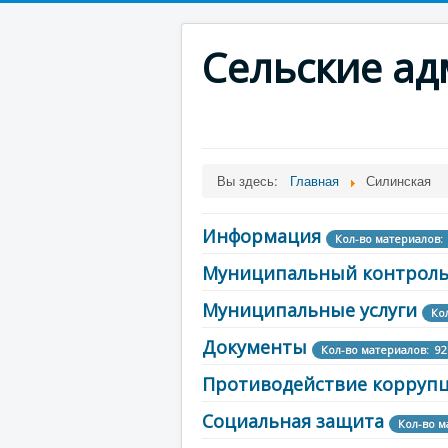
Сельские а
Вы здесь:
Главная
Силинская
Информация
Кол-во материалов:
Муниципальный контрол
Муниципальные услуги
Ко
Документы
Кол-во материалов: 92
Противодействие корруп
Социальная защита
Кол-во м