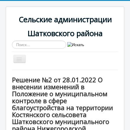
Сельские администрации
Шатковского района
Искать...
Включить/
выключить
навигацию
Вы здесь:
Главная
Костянская
Решение №2 от 28.01.2022 О
Муниципальный контроль
внесении изменений в
Муниципальный контроль
Решение №2 от 28.01.2022 О внесении изменений в
Положение о муниципальном
Положение о муниципальном контроле в сфере
контроле в сфере
благоустройства на территории Костянского
благоустройства на территории
сельсовета Шатковского муниципального района
Нижегородской области,утвержденное решением
Костянского сельсовета
сельского Совета Костянского сель
Шатковского муниципального
района Нижегородской