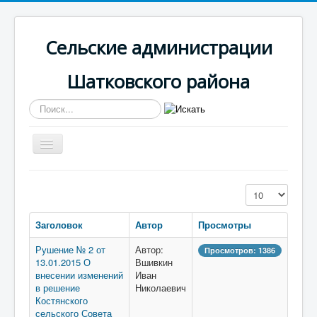
Сельские администрации
Шатковского района
Искать...
Включить/
выключить
навигацию
Вы здесь:
Главная
Костянская
Кол-во строк:
Противодействие коррупции
Заголовок
Автор
Просмотры
Рушение № 2 от
Автор:
Просмотров: 1386
13.01.2015 О
Вшивкин
внесении изменений
Иван
в решение
Николаевич
Костянского
сельского Совета