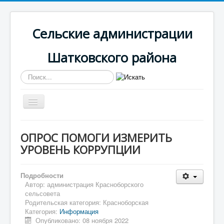
Сельские администрации
Шатковского района
Искать...
Включить/
выключить
навигацию
Вы здесь:
Главная
Красноборская
ОПРОС ПОМОГИ ИЗМЕРИТЬ
Информация
УРОВЕНЬ КОРРУПЦИИ
ОПРОС ПОМОГИ ИЗМЕРИТЬ УРОВЕНЬ КОРРУПЦИИ
Подробности
Автор:
администрация Красноборского
сельсовета
Родительская категория:
Красноборская
Категория:
Информация
Опубликовано: 08 ноября 2022