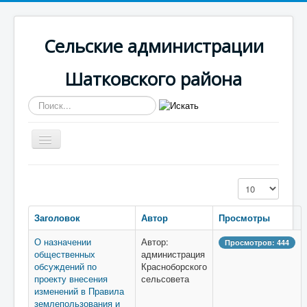
Сельские администрации
Шатковского района
Искать...
Включить/
выключить
навигацию
Вы здесь:
Главная
Красноборская
Кол-во строк:
Информация
Заголовок
Автор
Просмотры
О назначении
Автор:
Просмотров: 444
общественных
администрация
обсуждений по
Красноборского
проекту внесения
сельсовета
изменений в Правила
землепользования и