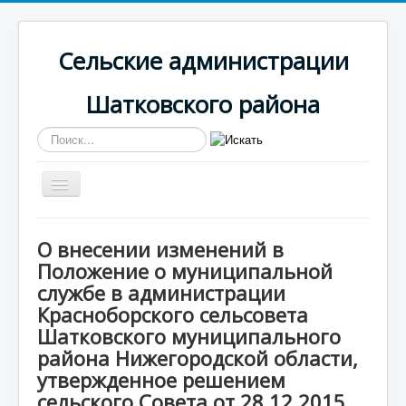
Сельские администрации
Шатковского района
Искать...
Включить/
выключить
навигацию
Вы здесь:
Главная
Красноборская
О внесении изменений в
Противодействие коррупции
Положение о муниципальной
О внесении изменений в Положение о муниципальной
службе в администрации Красноборского сельсовета
службе в администрации
Шатковского муниципального района Нижегородской
Красноборского сельсовета
области, утвержденное решением сельского Совета от
Шатковского муниципального
28.12.2015 № 20-VI
района Нижегородской области,
утвержденное решением
сельского Совета от 28.12.2015