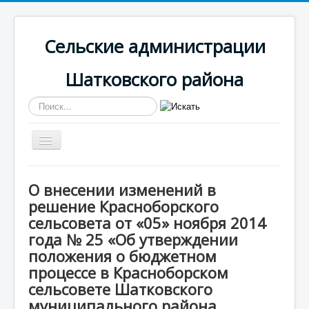
Сельские администрации
Шатковского района
Искать...
Включить/
выключить
навигацию
Вы здесь:
Главная
Красноборская
О внесении изменений в
Противодействие коррупции
решение Красноборского
О внесении изменений в решение Красноборского
сельсовета от «05» ноября 2014 года № 25 «Об
сельсовета от «05» ноября 2014
утверждении положения о бюджетном процессе в
года № 25 «Об утверждении
Красноборском сельсовете Шатковского
положения о бюджетном
муниципального района Нижегородской области»
процессе в Красноборском
сельсовете Шатковского
муниципального района