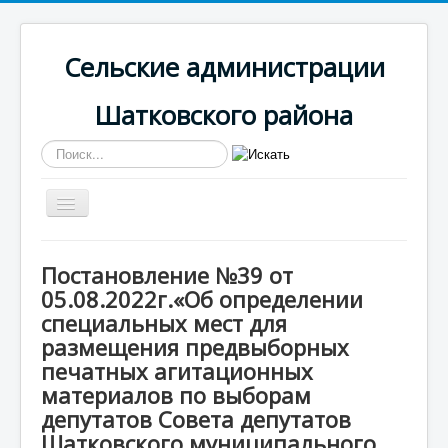
Сельские администрации
Шатковского района
Искать...
Включить/
выключить
навигацию
Вы здесь:
Главная
Смирновская
Постановление №39 от
Документы
05.08.2022г.«Об определении
Постановление №39 от 05.08.2022г.«Об определении
специальных мест для размещения предвыборных
специальных мест для
печатных агитационных материалов по выборам
размещения предвыборных
депутатов Совета депутатов Шатковского
печатных агитационных
муниципального округа Нижегородской области
первого созыва»
материалов по выборам
депутатов Совета депутатов
Шатковского муниципального