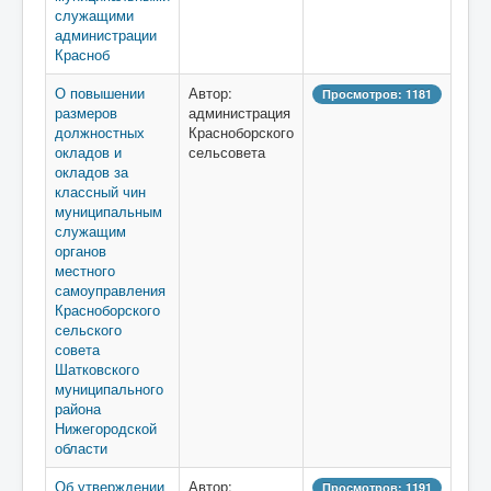
служащими
администрации
Красноб
О повышении
Автор:
Просмотров: 1181
размеров
администрация
должностных
Красноборского
окладов и
сельсовета
окладов за
классный чин
муниципальным
служащим
органов
местного
самоуправления
Красноборского
сельского
совета
Шатковского
муниципального
района
Нижегородской
области
Об утверждении
Автор:
Просмотров: 1191