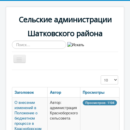
Сельские администрации
Шатковского района
Искать...
Включить/
выключить
навигацию
Вы здесь:
Главная
Красноборская
Кол-во строк:
Противодействие коррупции
Заголовок
Автор
Просмотры
О внесении
Автор:
Просмотров: 1104
изменений в
администрация
Положение о
Красноборского
бюджетном
сельсовета
процессе в
Красноборском