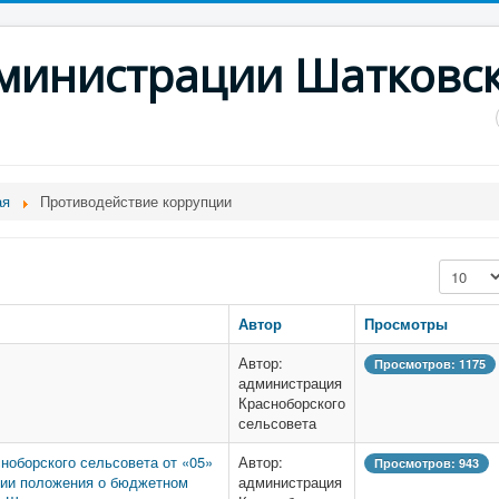
дминистрации Шатковс
ая
Противодействие коррупции
Кол-во с
Автор
Просмотры
Автор:
Просмотров: 1175
администрация
Красноборского
сельсовета
ноборского сельсовета от «05»
Автор:
Просмотров: 943
нии положения о бюджетном
администрация