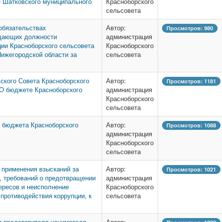
е Шатковского муниципального
Красноборского
сельсовета
обязательствах
Автор:
Просмотров: 980
ещающих должности
администрация
ии Красноборского сельсовета
Красноборского
ижегородской области за
сельсовета
ского Совета Красноборского
Автор:
Просмотров: 1181
 «О бюджете Красноборского
администрация
Красноборского
сельсовета
и бюджета Красноборского
Автор:
Просмотров: 1088
администрация
Красноборского
сельсовета
 применения взысканий за
Автор:
Просмотров: 1021
, требований о предотвращении
администрация
ересов и неисполнение
Красноборского
 противодействия коррупции, к
сельсовета
 представителя нанимателя
Автор: