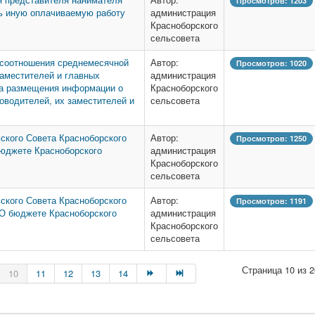
Просмотров: 1203
ть иную оплачиваемую работу
администрация
Красноборского
сельсовета
 соотношения среднемесячной
Автор:
Просмотров: 1020
заместителей и главных
администрация
ка размещения информации о
Красноборского
оводителей, их заместителей и
сельсовета
ского Совета Красноборского
Автор:
Просмотров: 1250
 бюджете Красноборского
администрация
Красноборского
сельсовета
ского Совета Красноборского
Автор:
Просмотров: 1191
 «О бюджете Красноборского
администрация
Красноборского
сельсовета
Страница 10 из 2
10
11
12
13
14