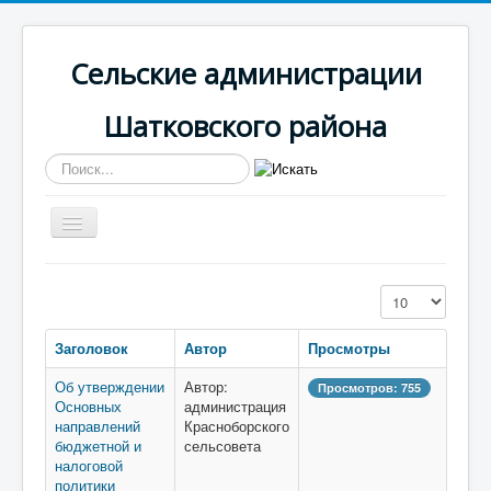
Сельские администрации
Шатковского района
Искать...
Включить/
выключить
навигацию
Вы здесь:
Главная
Красноборская
Кол-во строк:
Противодействие коррупции
Заголовок
Автор
Просмотры
Об утверждении
Автор:
Просмотров: 755
Основных
администрация
направлений
Красноборского
бюджетной и
сельсовета
налоговой
политики