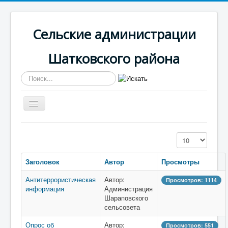
Сельские администрации
Шатковского района
Искать...
Включить/
выключить
навигацию
Вы здесь:
Главная
Шараповская
Информация
Кол-во строк:
Заголовок
Автор
Просмотры
Антитеррористическая
Автор:
Просмотров: 1114
информация
Администрация
Шараповского
сельсовета
Опрос об
Автор:
Просмотров: 551