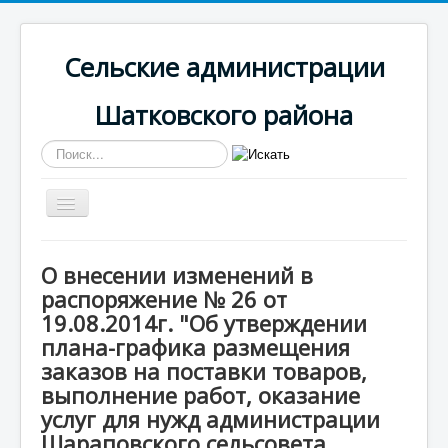
Сельские администрации
Шатковского района
Искать...
Включить/
выключить
навигацию
Вы здесь:
Главная
Шараповская
О внесении изменений в
Информация
распоряжение № 26 от
О внесении изменений в распоряжение № 26 от
19.08.2014г. "Об утверждении плана-графика
19.08.2014г. "Об утверждении
размещения заказов на поставки товаров, выполнение
плана-графика размещения
работ, оказание услуг для нужд администрации
заказов на поставки товаров,
Шараповского сельсовета Шатковского
муниципального района на 2015"
выполнение работ, оказание
услуг для нужд администрации
Шараповского сельсовета