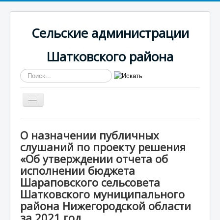
Сельские администрации
Шатковского района
Искать...
Включить/
выключить
навигацию
Вы здесь:
Главная
Шараповская
О назначении публичных
Информация
слушаний по проекту решения
О назначении публичных слушаний по проекту
решения «Об утверждении отчета об исполнении
«Об утверждении отчета об
бюджета Шараповского сельсовета Шатковского
исполнении бюджета
муниципального района Нижегородской области за
Шараповского сельсовета
2021 год
Шатковского муниципального
района Нижегородской области
за 2021 год