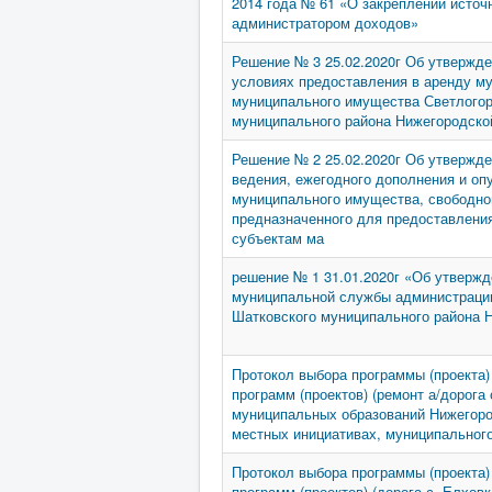
2014 года № 61 «О закреплении источ
администратором доходов»
Решение № 3 25.02.2020г Об утвержде
условиях предоставления в аренду м
муниципального имущества Светлогор
муниципального района Нижегородско
Решение № 2 25.02.2020г Об утвержд
ведения, ежегодного дополнения и оп
муниципального имущества, свободног
предназначенного для предоставления
субъектам ма
решение № 1 31.01.2020г «Об утверж
муниципальной службы администрации
Шатковского муниципального района Н
Протокол выбора программы (проекта)
программ (проектов) (ремонт а/дорога
муниципальных образований Нижегоро
местных инициативах, муниципальног
Протокол выбора программы (проекта)
программ (проектов) (дорога с. Елховк