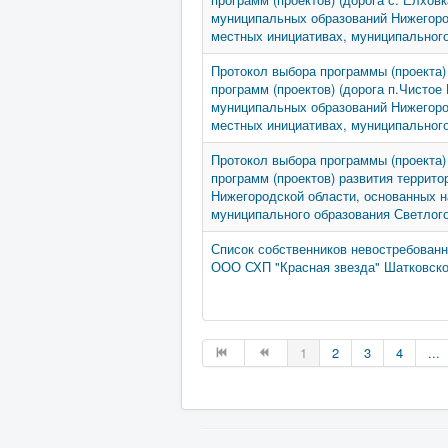
муниципальных образований Нижегоро
местных инициативах, муниципального
Протокол выбора программы (проекта)
программ (проектов) (дорога п.Чистое
муниципальных образований Нижегоро
местных инициативах, муниципального
Протокол выбора программы (проекта)
программ (проектов) развития террит
Нижегородской области, основанных н
муниципального образования Светлого
Список собственников невостребованн
ООО СХП "Красная звезда" Шатковско
1
2
3
4
...