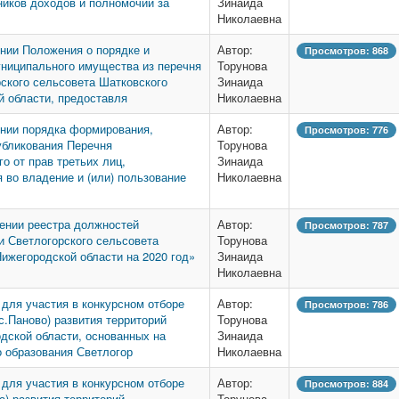
ников доходов и полномочий за
Зинаида
Николаевна
нии Положения о порядке и
Автор:
Просмотров: 868
униципального имущества из перечня
Торунова
ского сельсовета Шатковского
Зинаида
й области, предоставля
Николаевна
ении порядка формирования,
Автор:
Просмотров: 776
убликования Перечня
Торунова
о от прав третьих лиц,
Зинаида
 во владение и (или) пользование
Николаевна
дении реестра должностей
Автор:
Просмотров: 787
 Светлогорского сельсовета
Торунова
ижегородской области на 2020 год»
Зинаида
Николаевна
 для участия в конкурсном отборе
Автор:
Просмотров: 786
 с.Паново) развития территорий
Торунова
дской области, основанных на
Зинаида
о образования Светлогор
Николаевна
 для участия в конкурсном отборе
Автор:
Просмотров: 884
а) развития территорий
Торунова