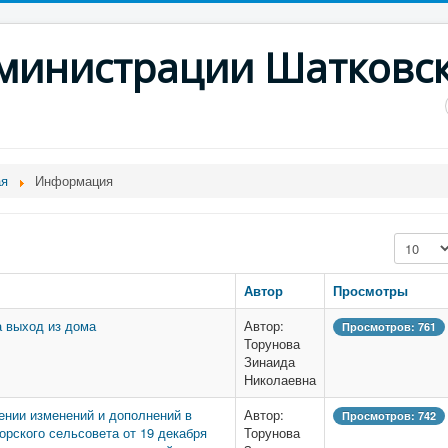
дминистрации Шатковс
ая
Информация
Кол-во с
Автор
Просмотры
 выход из дома
Автор:
Просмотров: 761
Торунова
Зинаида
Николаевна
ении изменений и дополнений в
Автор:
Просмотров: 742
рского сельсовета от 19 декабря
Торунова