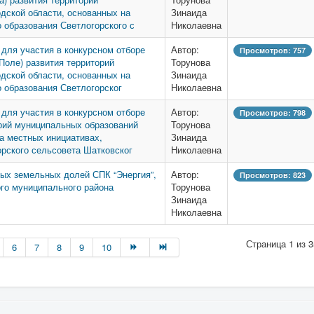
дской области, основанных на
Зинаида
 образования Светлогорского с
Николаевна
 для участия в конкурсном отборе
Автор:
Просмотров: 757
 Поле) развития территорий
Торунова
дской области, основанных на
Зинаида
 образования Светлогорског
Николаевна
 для участия в конкурсном отборе
Автор:
Просмотров: 798
орий муниципальных образований
Торунова
а местных инициативах,
Зинаида
рского сельсовета Шатковског
Николаевна
ых земельных долей СПК “Энергия”,
Автор:
Просмотров: 823
го муниципального района
Торунова
Зинаида
Николаевна
Страница 1 из 3
6
7
8
9
10