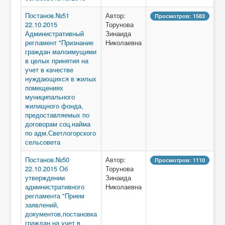
Постанов.№51
Автор:
Просмотров: 1583
22.10.2015
Торунова
Административный
Зинаида
регламент "Признание
Николаевна
граждан малоимущими
в целых принятия на
учет в качестве
нуждающихся в жилых
помещениях
муниципального
жилищного фонда,
предоставляемых по
договорам соц.найма
по адм.Светлогорского
сельсовета
Постанов.№50
Автор:
Просмотров: 1110
22.10.2015 Об
Торунова
утверждении
Зинаида
административного
Николаевна
регламента "Прием
заявлений,
документов,постановка
граждан на учет в