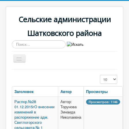
Сельские администрации
Шатковского района
Искать...
Включить/
выключить
навигацию
Вы здесь:
Главная
Светлогорская
Кол-во строк:
Муниципальные услуги
Заголовок
Автор
Просмотры
Распор.№28
Автор:
Просмотров: 1146
01.12.2015гО внесении
Торунова
изменений в
Зинаида
распоряжение адм.
Николаевна
Светлогорского
сельсовета № 1