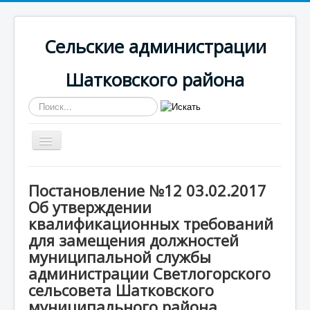
Сельские администрации
Шатковского района
Искать...
Включить/
выключить
навигацию
Вы здесь:
Главная
Светлогорская
Постановление №12 03.02.2017
Документы
Об утверждении
Постановление №12 03.02.2017 Об утверждении
квалификационных требований для замещения
квалификационных требований
должностей муниципальной службы администрации
для замещения должностей
Светлогорского сельсовета Шатковского
муниципальной службы
муниципального района Нижегородской области
администрации Светлогорского
сельсовета Шатковского
муниципального района