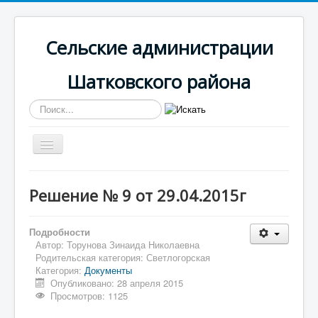
Сельские администрации
Шатковского района
Искать...
Включить/
выключить
навигацию
Вы здесь:
Главная
Светлогорская
Решение № 9 от 29.04.2015г
Документы
Решение № 9 от 29.04.2015г
Подробности
Автор:
Торунова Зинаида Николаевна
Родительская категория:
Светлогорская
Категория:
Документы
Опубликовано: 28 апреля 2015
Просмотров: 1125