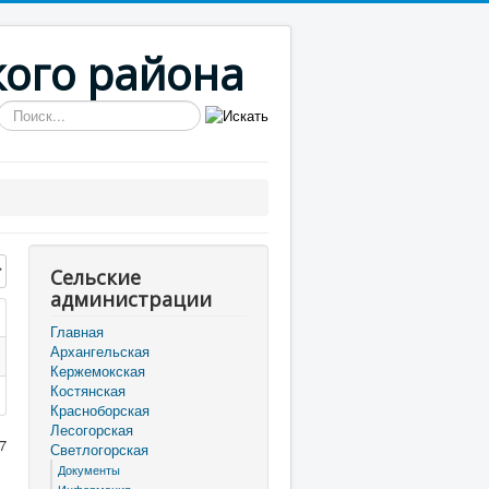
кого района
Искать...
трок:
Сельские
администрации
Главная
Архангельская
Кержемокская
Костянская
Красноборская
Лесогорская
7
Светлогорская
Документы