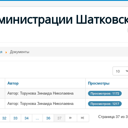
дминистрации Шатковс
ая
Документы
Кол-во с
Автор
Просмотры
Автор: Торунова Зинаида Николаевна
Просмотров: 1172
Автор: Торунова Зинаида Николаевна
Просмотров: 1217
Страница 37 из 3
32
33
34
...
36
37