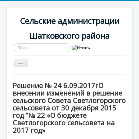
Сельские администрации
Шатковского района
Искать...
Включить/
выключить
навигацию
Вы здесь:
Главная
Светлогорская
Решение № 24 6.09.2017гО
Противодействие коррупции
внесении изменений в решение
Решение № 24 6.09.2017гО внесении изменений в
решение сельского Совета Светлогорского
сельского Совета Светлогорского
сельсовета от 30 декабря 2015 год ”№ 22 «О бюджете
сельсовета от 30 декабря 2015
Светлогорского сельсовета на 2017 год»
год ”№ 22 «О бюджете
Светлогорского сельсовета на
2017 год»