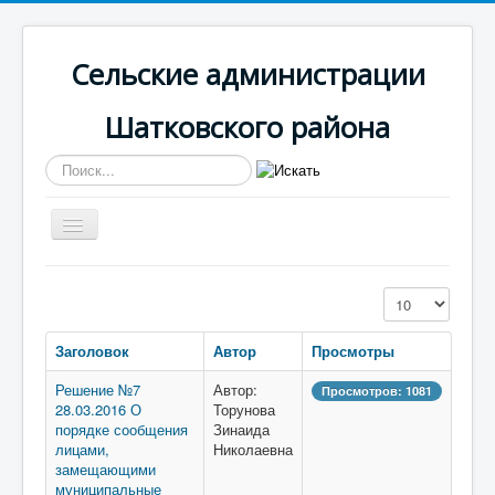
Сельские администрации
Шатковского района
Искать...
Включить/
выключить
навигацию
Вы здесь:
Главная
Светлогорская
Кол-во строк:
Противодействие коррупции
Заголовок
Автор
Просмотры
Решение №7
Автор:
Просмотров: 1081
28.03.2016 О
Торунова
порядке сообщения
Зинаида
лицами,
Николаевна
замещающими
муниципальные