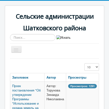
Сельские администрации
Шатковского района
Искать...
Включить/
выключить
навигацию
Вы здесь:
Главная
Светлогорская
Документы
Кол-во строк:
Заголовок
Автор
Просмотры
Проек
Автор:
Просмотров: 1291
постановления "Об
Торунова
утверждении
Зинаида
Программы
Николаевна
"Использование и
охрана земель на