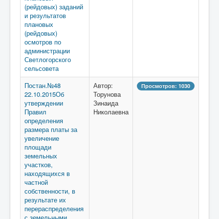
(рейдовых) заданий
и результатов
плановых
(рейдовых)
осмотров по
администрации
Светлогорского
сельсовета
Постан.№48
Автор:
Просмотров: 1030
22.10.2015Об
Торунова
утверждении
Зинаида
Правил
Николаевна
определения
размера платы за
увеличение
площади
земельных
участков,
находящихся в
частной
собственности, в
результате их
перераспределения
с земельными