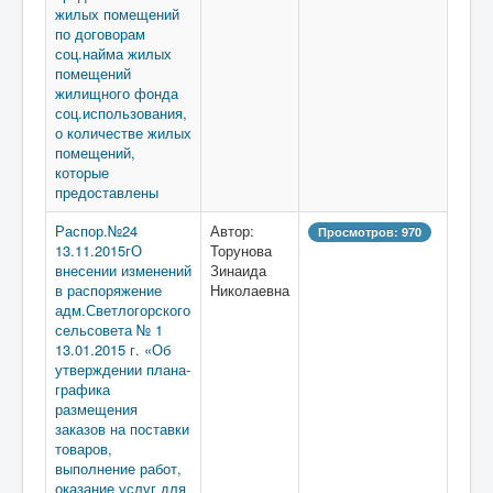
жилых помещений
по договорам
соц.найма жилых
помещений
жилищного фонда
соц.использования,
о количестве жилых
помещений,
которые
предоставлены
Распор.№24
Автор:
Просмотров: 970
13.11.2015гО
Торунова
внесении изменений
Зинаида
в распоряжение
Николаевна
адм.Светлогорского
сельсовета № 1
13.01.2015 г. «Об
утверждении плана-
графика
размещения
заказов на поставки
товаров,
выполнение работ,
оказание услуг для