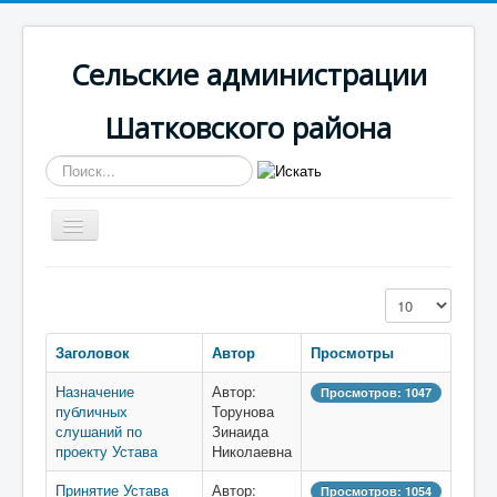
Сельские администрации
Шатковского района
Искать...
Включить/
выключить
навигацию
Вы здесь:
Главная
Светлогорская
Документы
Кол-во строк:
Заголовок
Автор
Просмотры
Назначение
Автор:
Просмотров: 1047
публичных
Торунова
слушаний по
Зинаида
проекту Устава
Николаевна
Принятие Устава
Автор:
Просмотров: 1054