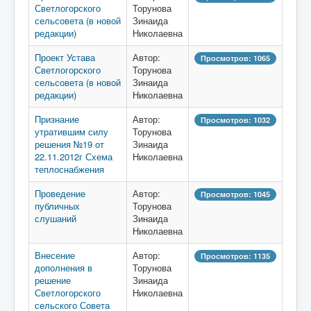
Светлогорского
Торунова
сельсовета (в новой
Зинаида
редакции)
Николаевна
Проект Устава
Автор:
Просмотров: 1065
Светлогорского
Торунова
сельсовета (в новой
Зинаида
редакции)
Николаевна
Признание
Автор:
Просмотров: 1032
утратившим силу
Торунова
решения №19 от
Зинаида
22.11.2012г Схема
Николаевна
теплоснабжения
Проведение
Автор:
Просмотров: 1045
публичных
Торунова
слушаний
Зинаида
Николаевна
Внесение
Автор:
Просмотров: 1135
дополнения в
Торунова
решение
Зинаида
Светлогорского
Николаевна
сельского Совета